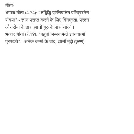
गीता:
भगवद गीता (4.34): "तद्विद्धि प्रणिपातेन परिप्रश्नेन 
सेवया" - ज्ञान प्राप्त करने के लिए विनम्रता, प्रश्न 
और सेवा के द्वारा ज्ञानी गुरु के पास जाओ।
भगवद गीता (7.19): "बहूनां जन्मनामन्ते ज्ञानवान्मां 
प्रपद्यते" - अनेक जन्मों के बाद, ज्ञानी मुझे (कृष्ण) 
प्राप्त करता है।
4. 
कर्म और मोक्ष
ब्रह्मसूत्र:(1.1.15)
आत्मैकत्वे चोभाव्यं प्राणभृन्मतः
इसका अर्थ है कि आत्मा का ब्रह्म के साथ एकत्व 
है। जब आत्मा इस ज्ञान को प्राप्त करती है, तब वह 
मोक्ष को प्राप्त करती है।
उपनिषद:
कठोपनिषद (2.2.15): "न कर्मणा न प्रजया धनेन" 