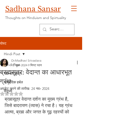
Sadhana Sansar
Thoughts on Hinduism and Spirtuality
पोस्ट
Hindi Post
Dr.Madhavi Srivastava
Hindi Post
15 जुल॰ 2024
9 मिनट पठन
ब्रह्मसूत्र: वेदान्त का आधारभूत
योग और ध्यान
ग्रंथ
आयुर्वेदिक हर्बल
अपडेट करने की तारीख:
24 नव॰ 2024
हिंदूधर्म
5 स्टार में से NaN रेटिंग दी गई।
ब्रह्मसूत्र वेदान्त दर्शन का मुख्य ग्रंथ है, 
जिसे बादरायण (व्यास) ने रचा है। यह ग्रंथ 
आत्मा, ब्रह्म और जगत के गूढ़ रहस्यों को 